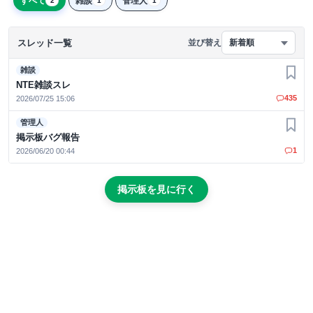
すべて
雑談
管理人
2
1
1
スレッド一覧
並び替え
新着順
雑談
お気
NTE雑談スレ
435
2026/07/25 15:06
管理人
お気
掲示板バグ報告
1
2026/06/20 00:44
掲示板を見に行く