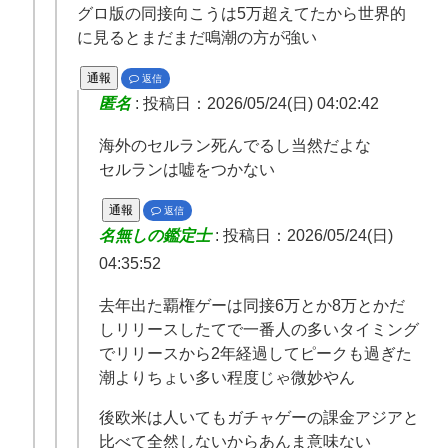
グロ版の同接向こうは5万超えてたから世界的
に見るとまだまだ鳴潮の方が強い
通報
返信
匿名
:
投稿日：2026/05/24(日) 04:02:42
海外のセルラン死んでるし当然だよな
セルランは嘘をつかない
通報
返信
名無しの鑑定士
:
投稿日：2026/05/24(日)
04:35:52
去年出た覇権ゲーは同接6万とか8万とかだ
しリリースしたてで一番人の多いタイミング
でリリースから2年経過してピークも過ぎた
潮よりちょい多い程度じゃ微妙やん
後欧米は人いてもガチャゲーの課金アジアと
比べて全然しないからあんま意味ない