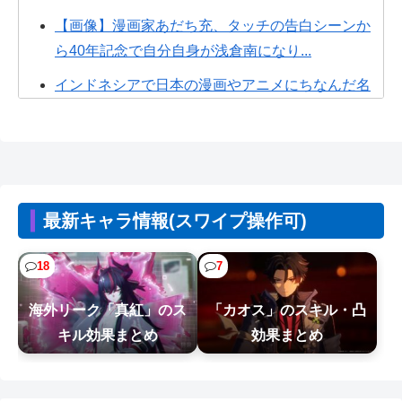
【画像】漫画家あだち充、タッチの告白シーンか
ら40年記念で自分自身が浅倉南になり...
インドネシアで日本の漫画やアニメにちなんだ名
付け流行「うずまき」や「ナルト」、「...
『フリーザ』の声優、他のキャラはバイキンマン
しか思い浮かばないｗｗ
【悲報】超有名キックボクサー、世界に挑戦する
最新キャラ情報(スワイプ操作可)
も衝撃的KO負けしてしまう…
【動画】有名女優、アニソン盆踊りにブチ切れ
18
7
「日本の品格が落ちたと思いました」
海外リーク「真紅」のス
「カオス」のスキル・凸
ワイ、FF10をプレイし泣く
キル効果まとめ
効果まとめ
【画像】キャミイの最新フィギュア(188,000円)、
ガチで作り込みがエグすぎる