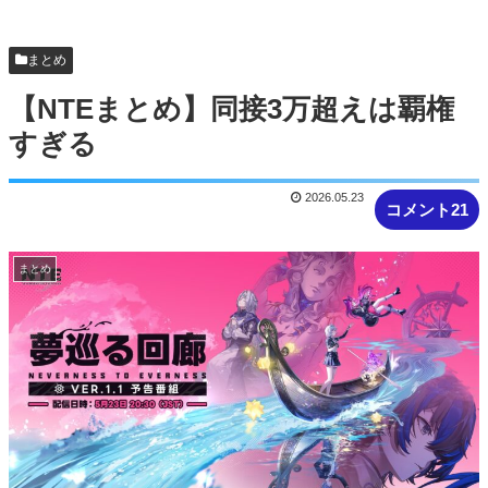
【画像】女子大生「花火見に行ったよ」→花火を
見せたいのか自分を見せたいのかどっち...
まとめ
【NTEまとめ】同接3万超えは覇権
すぎる
2026.05.23
コメント21
まとめ