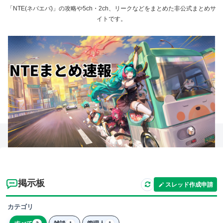
「NTE(ネバエバ)」の攻略や5ch・2ch、リークなどをまとめた非公式まとめサ
イトです。
掲示板
スレッド作成申請
カテゴリ