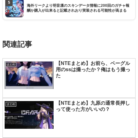
5
海外リークより明音凛のスキンデータ情報に200回のガチャ報
酬か購入が出来ると記載されおり実装される可能性が高まる
関連記事
【NTEまとめ】お前ら、ベーグル
まとめ
用のssは撮ったか？俺はもう撮っ
た
【NTEまとめ】九原の通常長押し
まとめ
って使った方がいいの？