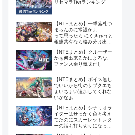
リセマラTierランキング
【NTEまとめ】一撃落札つ
まらんのに常設かよ………
って思ったら にくきゅうと
報酬共有なら棲み分け出来
ていいね
【NTEまとめ】クルーザー
かぁ何出来るかによるな、
ファンス余り気味だし
【NTEまとめ】ボイス無し
でいいから街のサブクエち
ょいちょい追加してくれな
いかなぁ
【NTEまとめ】シナリオラ
イターはせっかく色々考え
てたのにスカーレットレタ
ーの話も打ち切りになって
かわいそすぎないか