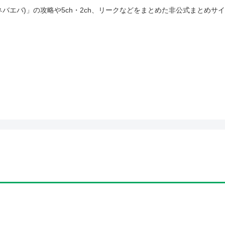
(ネバエバ)」の攻略や5ch・2ch、リークなどをまとめた非公式まとめサ