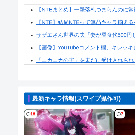
【NTEまとめ】一撃落札つまらんのに常設
【NTE】結局NTEって無凸キャラ揃え
サザエさん世界の夫「妻が昼食代500円し
【画像】YouTubeコメント欄、キレッキ
「ニカニカの実」を未だに受け入れられ
家庭用ゲーム機ビジネスって完全に破綻
【画像】閉店間際の回転ずし、ネタの量
最新キャラ情報(スワイプ操作可)
【悲報】ボートでかっ飛ばしてたセレブ
【悲報】30代女性「クソッ！特殊詐欺でお
18
7
【朗報】Amazonプライムビデオ、8月の