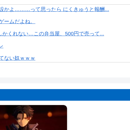
かよ………って思ったら にくきゅうと報酬...
るゲームだよね。
かくれない…この弁当屋、500円で売って...
レ
てない奴ｗｗｗ
したよな
がバグってると話題にｗｗｗｗｗ
集団、ふっ飛ぶｗｗｗｗ
金取られた…」SNS「詐欺られたお金、取...
配信作品が異次元の凄さ！体感気温50度...