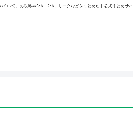
(ネバエバ)」の攻略や5ch・2ch、リークなどをまとめた非公式まとめサ