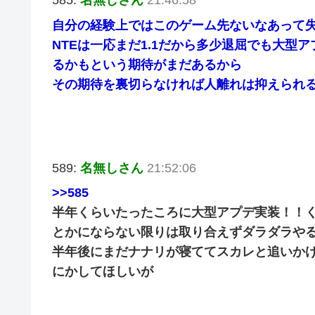
585:
名無しさん
21:46:58
自分の経験上ではこのゲーム先ないなあって
NTEは一応まだ1.1だから多少退屈でも大型
るかもという期待がまだあるから
その期待を裏切らなければ人離れは抑えられ
589:
名無しさん
21:52:06
>>585
半年くらいたったころに大型アプデ実装！！
とかにならない限りは取り合えずダラダラや
半年後にまだナナリが寝ててスカレと追いか
にかしてほしいが