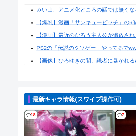
みい山、アニメ化どころの話では無くなる
【爆乳】漫画「サンキューピッチ」の6
【漫画】最近のなろう主人公が追放され
PS2の「伝説のクソゲー」やってるでww
【画像】ひろゆきの闇、識者に暴かれるww
【画像】なぜか読める画像が発見される
【朗報】ホロライブの大人気VTuber「
最新キャラ情報(スワイプ操作可)
【画像】熊本「被災者の人はこの『ドラゴ
【NTEまとめ】爆釣り最高やん 999み
18
7
【NTEまとめ】ところでみなさんニャ