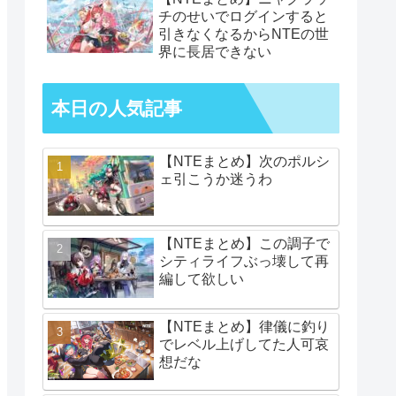
チのせいでログインすると
引きなくなるからNTEの世
界に長居できない
本日の人気記事
【NTEまとめ】次のポルシ
ェ引こうか迷うわ
【NTEまとめ】この調子で
シティライフぶっ壊して再
編して欲しい
【NTEまとめ】律儀に釣り
でレベル上げしてた人可哀
想だな