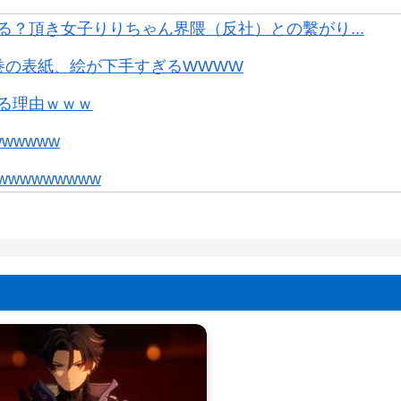
？頂き女子りりちゃん界隈（反社）との繫がり...
巻の表紙、絵が下手すぎるWWWW
る理由ｗｗｗ
wwwww
wwwwwww
。お前らの想像の10倍読めるｗｗｗｗ
結婚しても引退しない」
ンボールの家』みたいな奴の中で過ごしてねー...
たいな長いクエスト始まる時に併用してほし...
クラッチやってますか