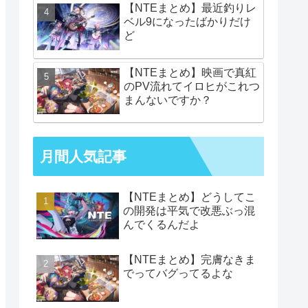
【NTEまとめ】最近釣りレ
ベル9になったばかりだけ
ど
【NTEまとめ】映画で真紅
のPV流れてイロヒがこれつ
まんないですか？
月間人気記事
【NTEまとめ】どうしてこ
の開発は平気で改悪ぶっ混
んでくるんだよ
【NTEまとめ】完膚なきま
でってバグってるよな