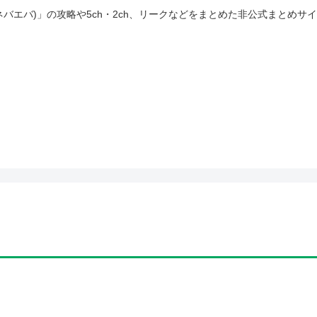
(ネバエバ)」の攻略や5ch・2ch、リークなどをまとめた非公式まとめサ