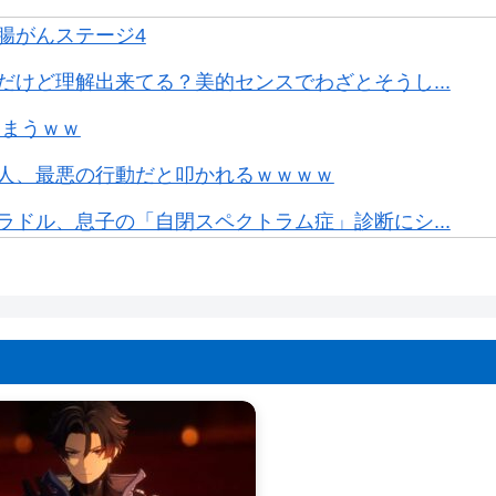
腸がんステージ4
けど理解出来てる？美的センスでわざとそうし...
しまうｗｗ
人、最悪の行動だと叩かれるｗｗｗｗ
ドル、息子の「自閉スペクトラム症」診断にシ...
るwwww
か売らない」 転売対策の決断が「素晴らしい...
円分)を注文し全てキャンセルした女逮捕ｗ...
00で基本200なんだけど
TE #ネバエバ