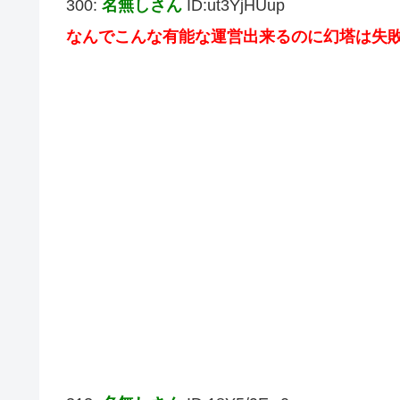
300:
名無しさん
ID:ut3YjHUup
なんでこんな有能な運営出来るのに幻塔は失