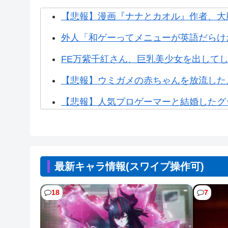
【悲報】漫画『ナナとカオル』作者、大
外人「和ゲーってメニューが英語だらけだ
FE万紫千紅さん、巨乳美少女を出して
【悲報】ウミガメの赤ちゃんを放流した
【悲報】人気プロゲーマーと結婚したグラ
【朗報】ぐらんぶるのヒロイン、遂にデレ
イオン、ポケモンカードは「小中学生にし
最新キャラ情報(スワイプ操作可)
【悲報】週間少年ジャンプのグッズ(43億
【NTEまとめ】絆プレゼント安いやつは4
18
7
【NTEまとめ】ベーグル過疎ってるな #N