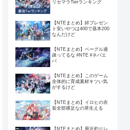
リセマラTierランキング
【NTEまとめ】絆プレゼン
ト安いやつは400で基本200
なんだけど
【NTEまとめ】ベーグル過
疎ってるな #NTE #ネバエ
バ
【NTEまとめ】このゲーム
全体的に育成素材キツい気
がするけど
【NTEまとめ】イロヒの衣
装全部裸足なの草生える
【NTEまとめ】最近釣りレ