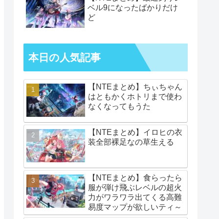
ベル9になったばかりだけ
ど
本日の人気記事
【NTEまとめ】ちぃちゃん
はともかくホトリまで使わ
なくなってもうた
【NTEまとめ】イロヒの衣
装全部裸足なの草生える
【NTEまとめ】食らったら
服が弾け飛ぶレベルの超火
力がワラワラ出てくる高難
易度マップが欲しいティ～